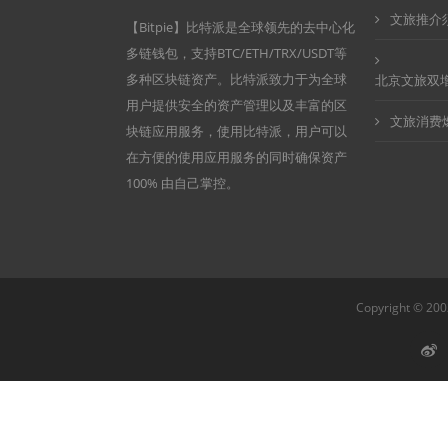
文旅推介须
【Bitpie】比特派是全球领先的去中心化
多链钱包，支持BTC/ETH/TRX/USDT等
多种区块链资产。比特派致力于为全球
北京文旅双
用户提供安全的资产管理以及丰富的区
文旅消费
块链应用服务，使用比特派，用户可以
在方便的使用应用服务的同时确保资产
100% 由自己掌控。
Copyright ©