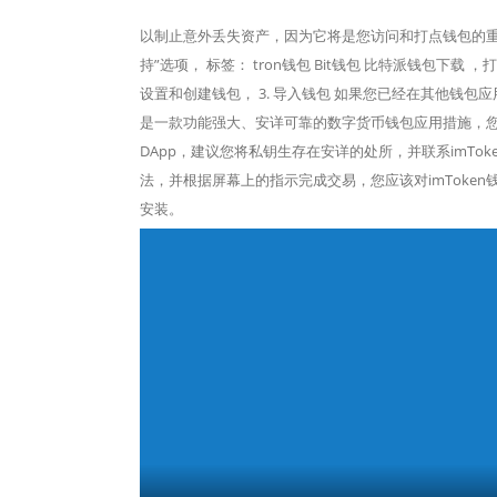
以制止意外丢失资产，因为它将是您访问和打点钱包的重
持”选项， 标签： tron钱包 Bit钱包 比特派钱包下
设置和创建钱包， 3. 导入钱包 如果您已经在其他钱包应用
是一款功能强大、安详可靠的数字货币钱包应用措施，
DApp，建议您将私钥生存在安详的处所，并联系imTo
法，并根据屏幕上的指示完成交易，您应该对imToke
安装。