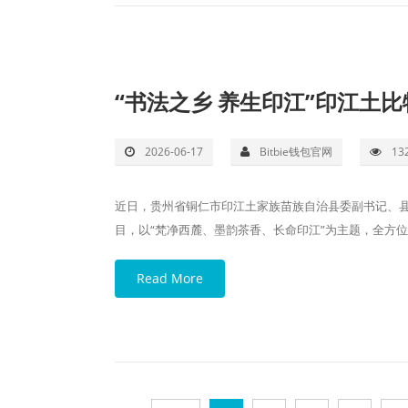
“书法之乡 养生印江”印江土
2026-06-17
Bitbie钱包官网
13
近日，贵州省铜仁市印江土家族苗族自治县委副书记、县
目，以“梵净西麓、墨韵茶香、长命印江”为主题，全方位展
Read More