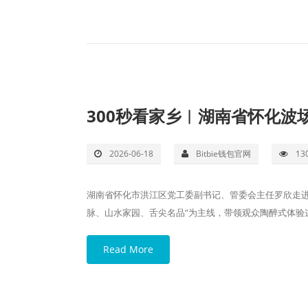
300秒看家乡︱湖南省怀化波
2026-06-18
Bitbie钱包官网
13
湖南省怀化市洪江区党工委副书记、管委会主任罗欣走进《
脉、山水家园、舌尖名品”为主线，带领观众陶醉式体验这
Read More