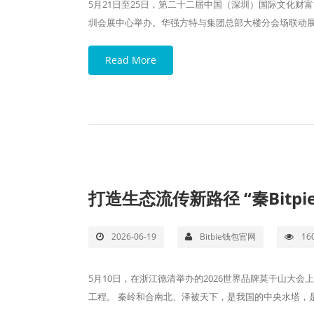
5月21日至25日，第二十二届中国（深圳）国际文化财
比特派下载钱包
圳会展中心举办。华强方特与集团总部大楼分会场联动展出
Read More
打造生态流传新路径 “秦Bitpi
2026-06-19
Bitbie钱包官网
16
5月10日，在浙江德清举办的2026世界品牌莫干山大会上
工程。 秦岭和合南北、泽被天下，是我国的中央水塔，是