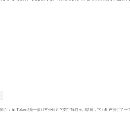
 简介： imToken2是一款非常受欢迎的数字钱包应用措施，它为用户提供了一