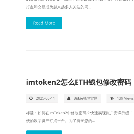
打点和交易成为越来越多人关注的问...
Read More
imtoken2怎么ETH钱包修改密码
2025-05-11
Bitbie钱包官网
139 Views
标题：如何在imToken2中修改密码？快速实现账户安详升级！
便的数字资产打点平台。为了掩护您的...