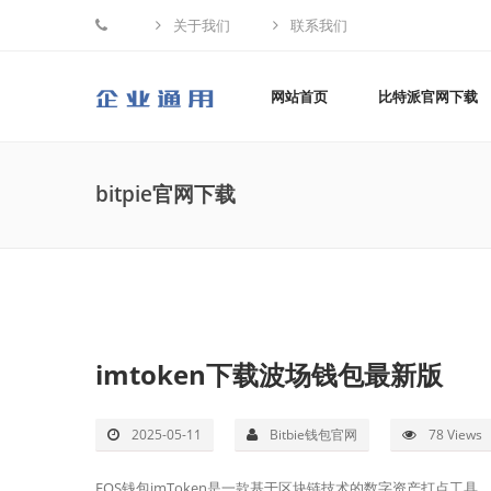
关于我们
联系我们
网站首页
比特派官网下载
bitpie官网下载
imtoken下载波场钱包最新版
2025-05-11
Bitbie钱包官网
78 Views
EOS钱包imToken是一款基于区块链技术的数字资产打点