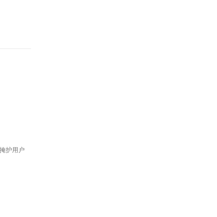
，掩护用户