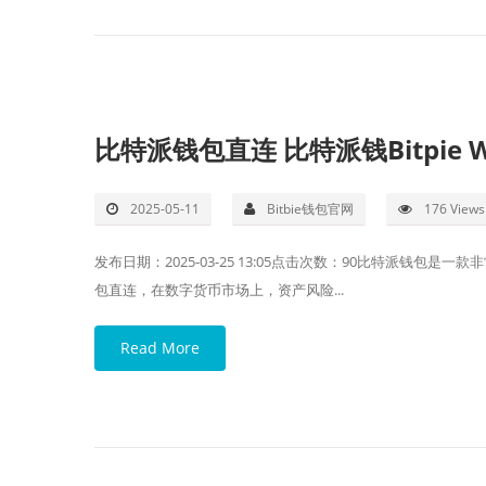
比特派钱包直连 比特派钱Bitpie W
2025-05-11
Bitbie钱包官网
176 Views
发布日期：2025-03-25 13:05点击次数：90比特派
包直连，在数字货币市场上，资产风险...
Read More