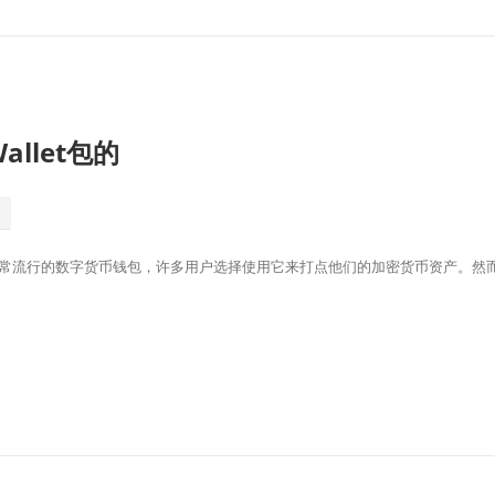
allet包的
钱包是一款非常流行的数字货币钱包，许多用户选择使用它来打点他们的加密货币资产。