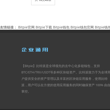
友情链接：
Bitpie官网
Bitpie下载
Bitpie钱包
Bitpie钱包官网
Bitpie
【Bitpie】比特派是全球领先的去中心化多链钱包，支持
BTC/ETH/TRX/USDT等多种区块链资产。比特派致力于为全球
户提供安全的资产管理以及丰富的区块链应用服务，使用比特
派，用户可以在方便的使用应用服务的同时确保资产 100% 由
掌控。