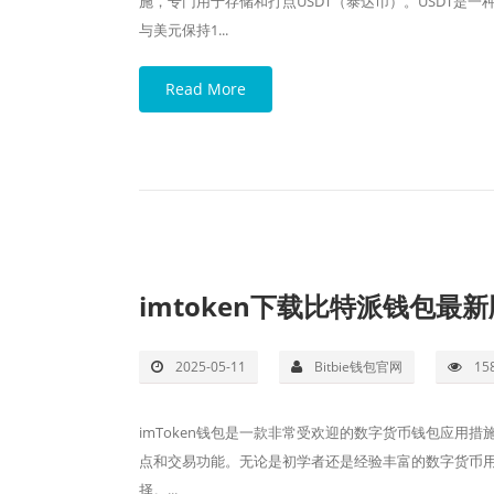
施，专门用于存储和打点USDT（泰达币）。USDT是
与美元保持1...
Read More
imtoken下载比特派钱包最新
2025-05-11
Bitbie钱包官网
15
imToken钱包是一款非常受欢迎的数字货币钱包应用
点和交易功能。无论是初学者还是经验丰富的数字货币用户
择。...